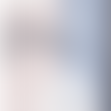
'Veiligheid is onze
expertise, zekerheid
de basis'