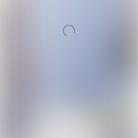
Nick de Kort en Jelmer van Popta (Meijers):
‘Verkoop van
huurappartementen zet door,
er komen steeds
meer nieuwe VvE’s bij’