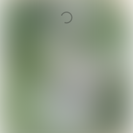
Marktontwikkelingen
De verzekerbaarheid van
corporatievastgoed