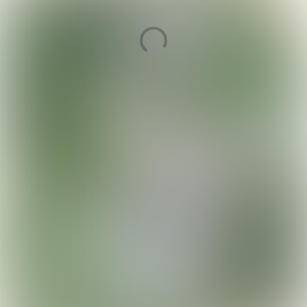
Marktontwikkelingen
De verzekerbaarheid van
corporatievastgoed