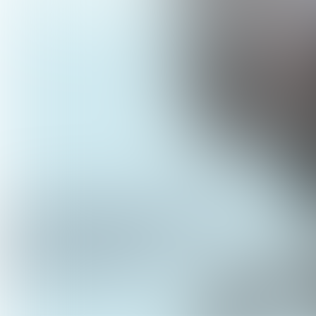
Focus on Impact:
‘Ook bij gebouwtransformat
is risicomanagement key’