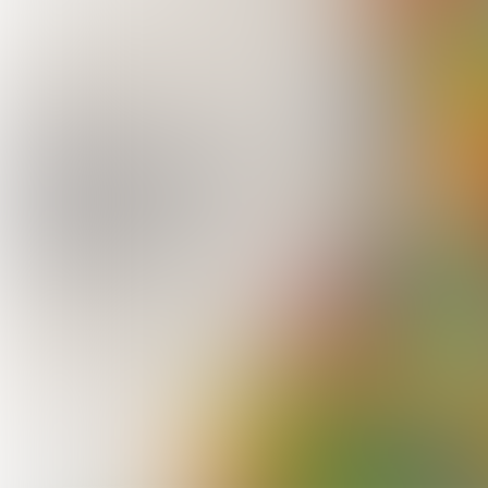
Erik Kloet (Saman Groep)
Overnames in de bouw
en installatiesector